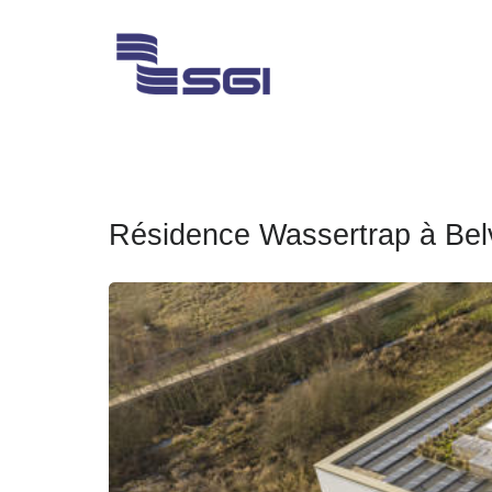
Skip
to
content
SGI Gro
Ingénieurs Conseil e
Résidence Wassertrap à Bel