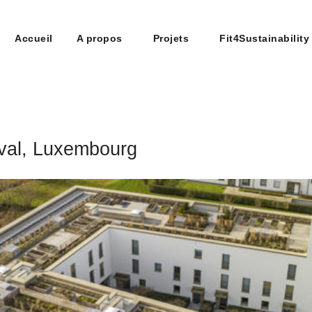
Accueil
A propos
Projets
Fit4Sustainability
upe
n construction
val, Luxembourg