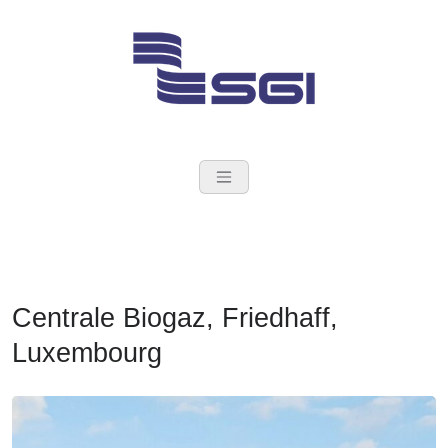
Skip
to
content
SGI Groupe
Ingénieurs Conseil en
construction
Centrale Biogaz, Friedhaff,
Luxembourg