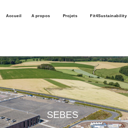
Accueil
A propos
Projets
Fit4Sustainability
upe
n construction
SEBES