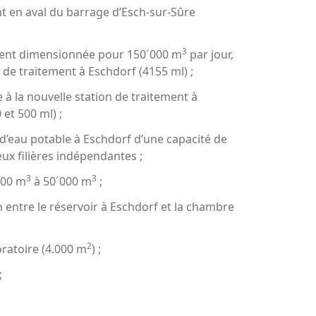
nt en aval du barrage d’Esch-sur-Sûre
3
ement dimensionnée pour 150´000 m
par jour,
n de traitement à Eschdorf (4155 ml) ;
 à la nouvelle station de traitement à
et 500 ml) ;
 d’eau potable à Eschdorf d’une capacité de
eux filières indépendantes ;
3
3
000 m
à 50´000 m
;
 entre le réservoir à Eschdorf et la chambre
2
oratoire (4.000 m
) ;
;