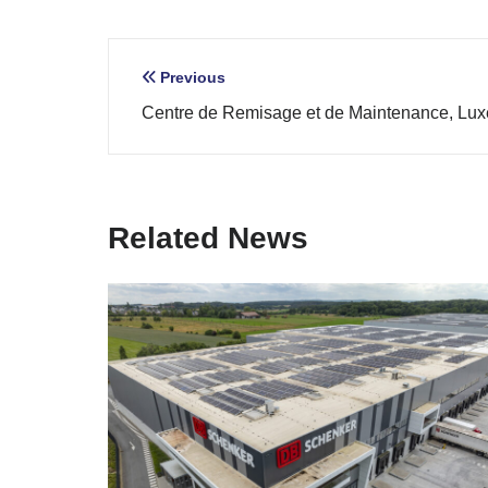
Navigation
Previous
Centre de Remisage et de Maintenance, Lu
de
l’article
Related News