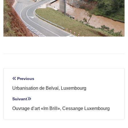
Navigation
Previous
de
Urbanisation de Belval, Luxembourg
l’article
Suivant
Ouvrage d’art «Im Brill», Cessange Luxembourg