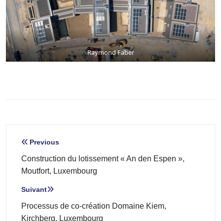
Raymond Faber
Navigation
Previous
de
Construction du lotissement « An den Espen »,
l’article
Moutfort, Luxembourg
Suivant
Processus de co-création Domaine Kiem,
Kirchberg, Luxembourg