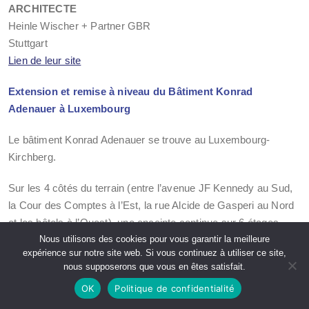
ARCHITECTE
Heinle Wischer + Partner GBR
Stuttgart
Lien de leur site
Extension et remise à niveau du Bâtiment Konrad
Adenauer à Luxembourg
Le bâtiment Konrad Adenauer se trouve au Luxembourg-
Kirchberg.
Sur les 4 côtés du terrain (entre l’avenue JF Kennedy au Sud,
la Cour des Comptes à l’Est, la rue Alcide de Gasperi au Nord
et les hôtels à l’Ouest), une enceinte continue sur 6 étages
Nous utilisons des cookies pour vous garantir la meilleure
avec des façades vitrées encadre le bâtiment existant et ses
expérience sur notre site web. Si vous continuez à utiliser ce site,
extensions sans différence de hauteur.
nous supposerons que vous en êtes satisfait.
La position du Secrétariat général du Parlement européen sur
OK
Politique de confidentialité
le plateau du Kirchberg est marquée par une tour en verre,