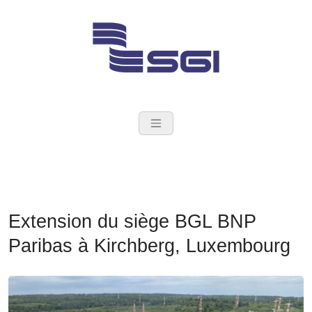
Skip
to
content
SGI Groupe
Ingénieurs Conseil en
construction
Extension du siège BGL BNP
Paribas à Kirchberg, Luxembourg