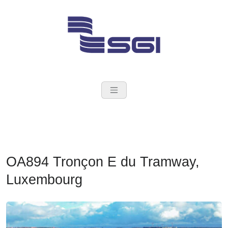
Skip
to
content
SGI Groupe
Ingénieurs Conseil en
construction
OA894 Tronçon E du Tramway,
Luxembourg