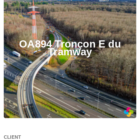
OA894 Tronçon E du
Tramway
CLIENT