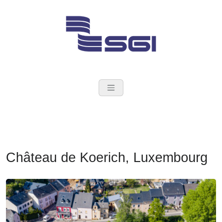
Skip
to
content
SGI Groupe
Ingénieurs Conseil en
construction
Château de Koerich, Luxembourg